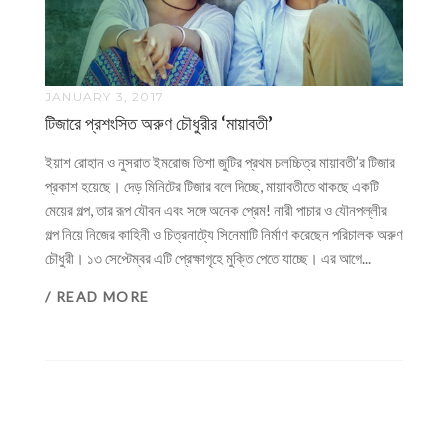
JANUARY 3, 2017
টিজারে প্রশংসিত অরুণ চৌধুরীর ‘মায়াবতী’
ইয়াশ রোহান ও নুসরাত ইমরোজ তিশা জুটির প্রথম চলচ্চিত্র মায়াবতী’র টিজার
প্রকাশ হয়েছে। দেড় মিনিটের টিজার বলে দিচ্ছে, মায়াবতীতে থাকছে একটি
মেয়ের গল্প, তার রূপ যৌবন এবং সঙ্গে অনেক প্রেম! নারী পাচার ও যৌনপল্লীর
গল্প নিয়ে নিজের কাহিনী ও চিত্রনাট্যে সিনেমাটি নির্মাণ করেছেন পরিচালক অরুণ
চৌধুরী। ১৩ সেপ্টেম্বর এটি প্রেক্ষাগৃহে মুক্তি পেতে যাচ্ছে। এর আগে...
/ READ MORE