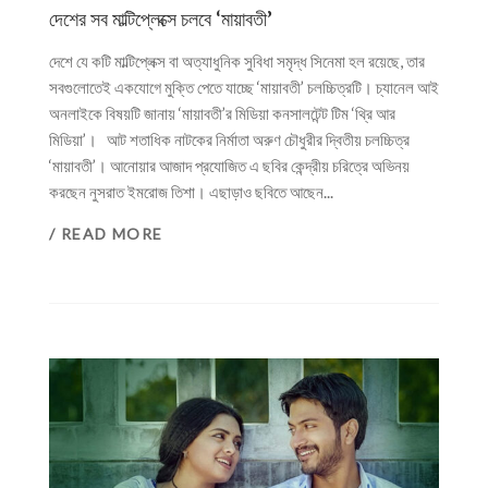
দেশের সব মাল্টিপ্লেক্সে চলবে ‘মায়াবতী’
দেশে যে কটি মাল্টিপ্লেক্স বা অত্যাধুনিক সুবিধা সমৃদ্ধ সিনেমা হল রয়েছে, তার
সবগুলোতেই একযোগে মুক্তি পেতে যাচ্ছে ‘মায়াবতী’ চলচ্চিত্রটি। চ্যানেল আই
অনলাইকে বিষয়টি জানায় ‘মায়াবতী’র মিডিয়া কনসালটেন্ট টিম ‘থ্রি আর
মিডিয়া’। আট শতাধিক নাটকের নির্মাতা অরুণ চৌধুরীর দ্বিতীয় চলচ্চিত্র
‘মায়াবতী’। আনোয়ার আজাদ প্রযোজিত এ ছবির কেন্দ্রীয় চরিত্রে অভিনয়
করছেন নুসরাত ইমরোজ তিশা। এছাড়াও ছবিতে আছেন...
/ READ MORE