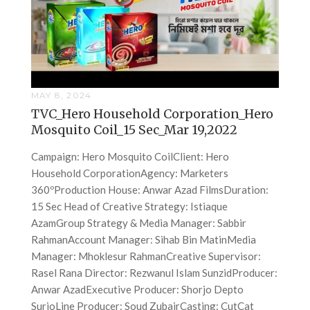
MAY 8, 2024
TVC_Hero Household Corporation_Hero
Mosquito Coil_15 Sec_Mar 19,2022
Campaign: Hero Mosquito CoilClient: Hero
Household CorporationAgency: Marketers
360ºProduction House: Anwar Azad FilmsDuration:
15 Sec Head of Creative Strategy: Istiaque
AzamGroup Strategy & Media Manager: Sabbir
RahmanAccount Manager: Sihab Bin MatinMedia
Manager: Mhoklesur RahmanCreative Supervisor:
Rasel Rana Director: Rezwanul Islam SunzidProducer:
Anwar AzadExecutive Producer: Shorjo Depto
SurjoLine Producer: Soud ZubairCasting: CutCat