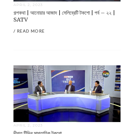
APRIL 2, 2023
গল্পকথা | আনোয়ার আজাদ | সেলিব্রেটি টকশো | পর্ব – ২২ |
SATV
/ READ MORE
APRIL 2, 2023
দীপ্ত টিভির সাপ্তাহিক টকশো