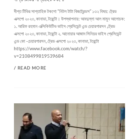
দীপ্ত টিভির সাপ্তাহিক টকশো “নিটল টাটা বিজট্রেন্ডস” ১৩২ বিষয়: ট্রেড
এক্সপো ২০২৩, কানাডা, টরেন্টো। উপস্থাপনায়: আবদুল্লা আল মামুন আলোচক:
১. আরিফ রহমান এক্সিকিউটিভ ভাইস প্রেসিডেন্ট এন্ড চেয়ারপারসন ,ট্রেড
এক্সপো ২০২৩, কানাডা, টরেন্টো ২. আনোয়ার আজাদ সিনিয়র ভাইস প্রেসিডেন্ট
এন্ড কো -চেয়ারপারসন, ট্রেড এক্সপো ২০২৩, কানাডা, টরেন্টো
https://www.facebook.com/watch/?
v=2108499819539684
/ READ MORE