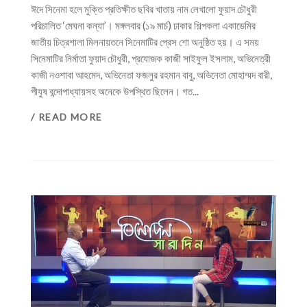
ঈদে সিনেমা হলে মুক্তি প্রতিক্ষীত ছবির খাতায় নাম লেখালো ফুয়াদ চৌধুরী
পরিচালিত ‌‘মেঘনা কন্যা’। মঙ্গলবার (১৯ মার্চ) ঢাকার শিল্পকলা একাডেমির
জাতীয় চিত্রশালা মিলনায়তনে সিনেমাটির প্রেস শো অনুষ্ঠিত হয়। এ সময়
সিনেমাটির নির্মাতা ফুয়াদ চৌধুরী, প্রযোজক কাজী সাইফুল ইসলাম, অভিনেত্রী
কাজী নওশাবা আহমেদ, অভিনেতা ফজলুর রহমান বাবু, অভিনেতা মোহাম্মদ বারী,
পীযুষ বন্দোপাধ্যায়সহ অনেকে উপস্থিত ছিলেন। গত...
/ READ MORE