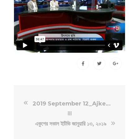
2019 September 12_Ajker Bangladesh আজকের বাংলাদেশ একজন মায়াবতী [Independent TV]
একুশের সকাল ইটিভি জানুয়ারি ১৩, ২০১৯