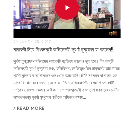
JANUARY 25, 2017
মায়াবতী নিয়ে কিংবদন্তী অভিনেত্রী সুবর্ণা মুস্তাফা যা বললেন!!!
সুর্বণা মুস্তাফা-অভিনয়ের আরেকটি প্রতিশব্দ বললেও ভুল হবে। কিংবদন্তী
অভিনেত্রী সুবর্ণা মুস্তাফা মঞ্চ, টেলিভিশন, চলচ্চিত্র-তিন মাধ্যমেই তার নামের
প্রতি সুবিচার করে গিয়েছেন শুরু থেকে আজ অব্দি।তিনি সবসময় যা বলেন, মন
থেকে বিশ্বাস করে বলেন। এ কারণে তিনি অভিনয়শিল্পীদের আদর্শ তো বটেই,
দর্শকের চোখেও একজন ‘আইকন’। গণপ্রজাতন্ত্রী বাংলাদেশ সরকারের মাননীয়
সংসদ সদস্য সুবর্ণা মুস্তাফা নারীদের অধিকার রক্ষায়...
/ READ MORE