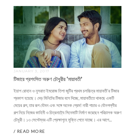
JANUARY 3, 2017
টিজারে প্রশংসিত অরুণ চৌধুরীর ‘মায়াবতী’
ইয়াশ রোহান ও নুসরাত ইমরোজ তিশা জুটির প্রথম চলচ্চিত্র মায়াবতী’র টিজার
প্রকাশ হয়েছে। দেড় মিনিটের টিজার বলে দিচ্ছে, মায়াবতীতে থাকছে একটি
মেয়ের গল্প, তার রূপ যৌবন এবং সঙ্গে অনেক প্রেম! নারী পাচার ও যৌনপল্লীর
গল্প নিয়ে নিজের কাহিনী ও চিত্রনাট্যে সিনেমাটি নির্মাণ করেছেন পরিচালক অরুণ
চৌধুরী। ১৩ সেপ্টেম্বর এটি প্রেক্ষাগৃহে মুক্তি পেতে যাচ্ছে। এর আগে...
/ READ MORE